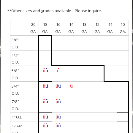
**Other sizes and grades available. Please Inquire.
20
18
16
14
13
12
11
10
GA.
GA.
GA.
GA.
GA.
GA.
GA.
GA.
3/8″
O.D.
1/2″
O.D.
û
û
û
5/8″
O.D.
û
û
û
û
û
3/4″
O.D.
û
û
û
û
7/8″
O.D.
û
û
û
û
1″ O.D.
û
û
û
û
1-1/4″